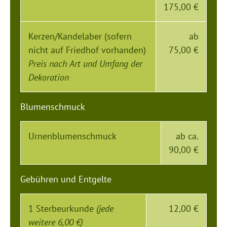
175,00 €
Kerzen/Kandelaber (sofern
ab
nicht auf Friedhof vorhanden)
75,00 €
Preis nach Art und Umfang der
Dekoration
Blumenschmuck
Urnenblumenschmuck
ab ca.
90,00 €
Gebühren und Entgelte
1 Sterbeurkunde
(jede
12,00 €
weitere 6,00 €)