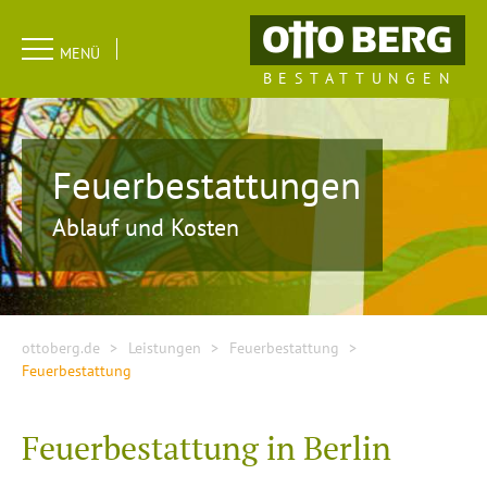
Navigation
MENÜ
überspringen
BESTATTUNGEN
Feuerbestattungen
Ablauf und Kosten
ottoberg.de
Leistungen
Feuerbestattung
Feuerbestattung
Feuerbestattung in Berlin