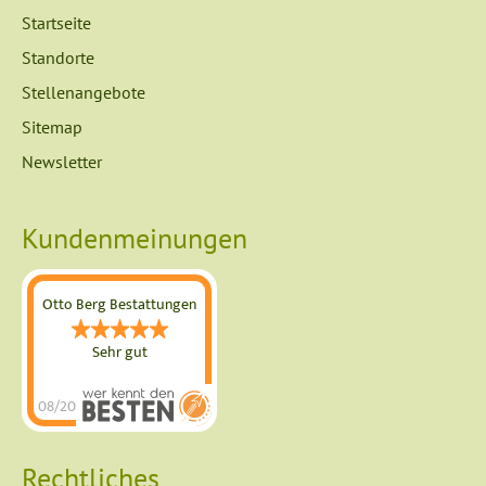
Navigation
Startseite
überspringen
Standorte
Stellenangebote
Sitemap
Newsletter
Kundenmeinungen
Otto Berg Bestattungen
Sehr gut
08/2026
Otto Berg
Bestattungen
Rechtliches
hat
4.89