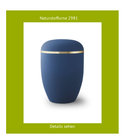
Naturstoffurne 2981
Details sehen