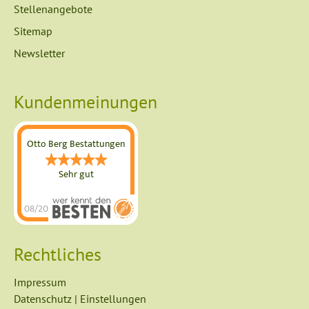
Stellenangebote
Sitemap
Newsletter
Kundenmeinungen
Otto Berg Bestattungen
Sehr gut
08/2026
Otto Berg
Bestattungen
Rechtliches
hat
4.89
von
5
Impressum
Sternen |
Datenschutz
|
Einstellungen
739
Otto