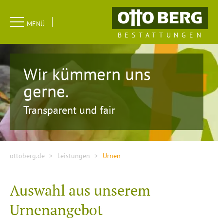
Navigation
MENÜ
überspringen
BESTATTUNGEN
Wir kümmern uns
gerne.
Transparent und fair
ottoberg.de
Leistungen
Urnen
Auswahl aus unserem
Urnenangebot