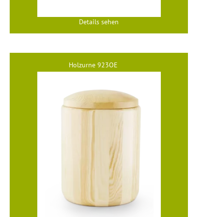
Details sehen
Holzurne 923OE