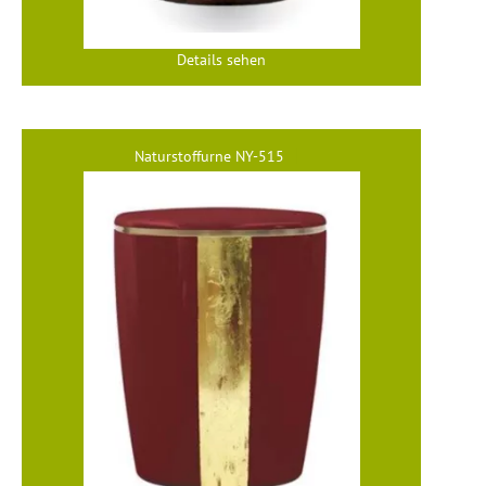
Details sehen
Naturstoffurne NY-515