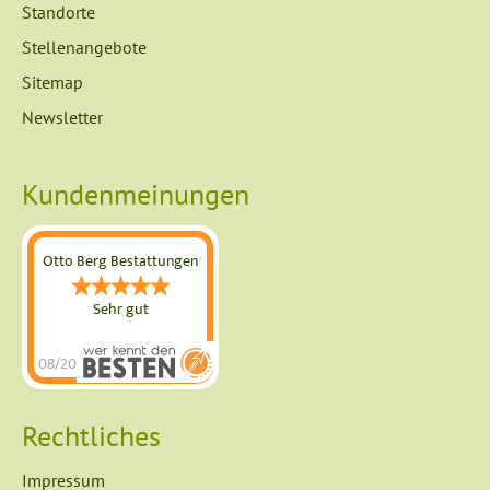
überspringen
Standorte
Stellenangebote
Sitemap
Newsletter
Kundenmeinungen
Otto Berg Bestattungen
Sehr gut
08/2026
Otto Berg
Bestattungen
Rechtliches
hat
4.89
von
5
Impressum
Sternen |