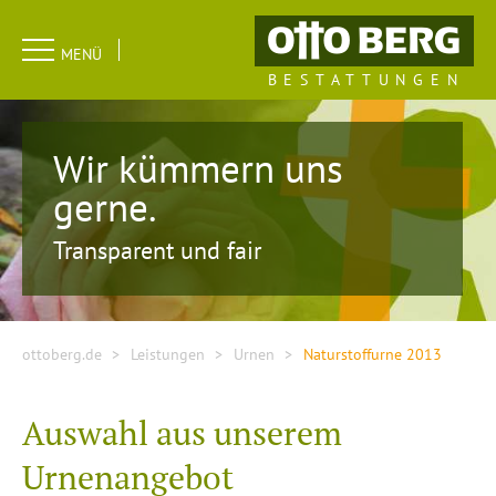
Navigation
MENÜ
überspringen
BESTATTUNGEN
Wir kümmern uns
gerne.
Transparent und fair
ottoberg.de
Leistungen
Urnen
Naturstoffurne 2013
Auswahl aus unserem
Urnenangebot