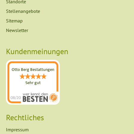
überspringen
Standorte
Stellenangebote
Sitemap
Newsletter
Kundenmeinungen
Otto Berg Bestattungen
Sehr gut
08/2026
Otto Berg
Bestattungen
Rechtliches
hat
4.89
von
5
Impressum
Sternen |