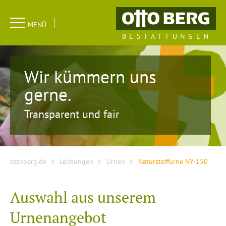
Navigation
MENÜ
überspringen
BESTATTUNGEN
Wir kümmern uns
gerne.
Transparent und fair
ottoberg.de
Leistungen
Urnen
Naturstoffurne NY-150
Auswahl aus unserem
Urnenangebot