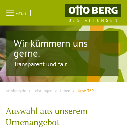
Navigation
MENÜ
überspringen
BESTATTUNGEN
Wir kümmern uns
gerne.
Transparent und fair
ottoberg.de
Leistungen
Urnen
Urne 369
Auswahl aus unserem
Urnenangebot