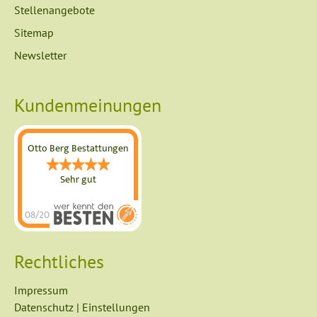
Stellenangebote
Sitemap
Newsletter
Kundenmeinungen
Otto Berg Bestattungen
Sehr gut
08/2026
Otto Berg
Bestattungen
Rechtliches
hat
4.89
von
5
Impressum
Sternen |
Datenschutz
|
Einstellungen
739
Otto