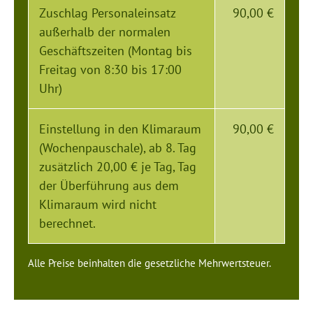
Zuschlag Personaleinsatz
90,00 €
außerhalb der normalen
Geschäftszeiten (Montag bis
Freitag von 8:30 bis 17:00
Uhr)
Einstellung in den Klimaraum
90,00 €
(Wochenpauschale), ab 8. Tag
zusätzlich 20,00 € je Tag, Tag
der Überführung aus dem
Klimaraum wird nicht
berechnet.
Alle Preise beinhalten die gesetzliche Mehrwertsteuer.