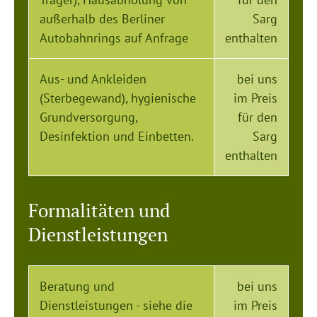
außerhalb des Berliner
Sarg
Autobahnrings auf Anfrage
enthalten
Aus- und Ankleiden
bei uns
(Sterbegewand), hygienische
im Preis
Grundversorgung,
für den
Desinfektion und Einbetten.
Sarg
enthalten
Formalitäten und
Dienstleistungen
Beratung und
bei uns
Dienstleistungen - siehe die
im Preis