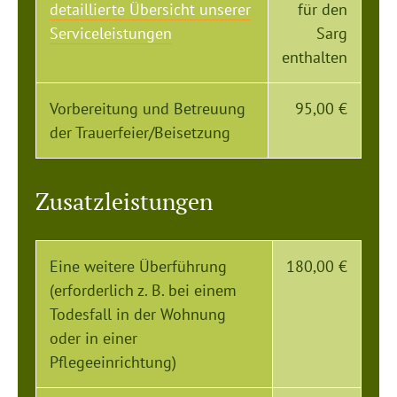
detaillierte Übersicht unserer
für den
Serviceleistungen
Sarg
enthalten
Vorbereitung und Betreuung
95,00 €
der Trauerfeier/Beisetzung
Zusatzleistungen
Eine weitere Überführung
180,00 €
(erforderlich z. B. bei einem
Todesfall in der Wohnung
oder in einer
Pflegeeinrichtung)