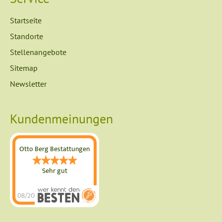
Navigation
Startseite
überspringen
Standorte
Stellenangebote
Sitemap
Newsletter
Kundenmeinungen
Otto Berg Bestattungen
Sehr gut
08/2026
Otto Berg
Bestattungen